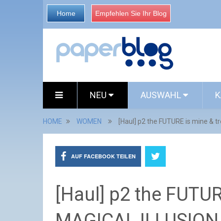
Home
Empfehlen Sie Ihr Blog
NEU
AUSWAHL
K
HOME
WOMEN
[Haul] p2 the FUTURE is mine & 
AUF FACEBOOK TEILEN
[Haul] p2 the FUTUR
MAGICAL ILLUSION