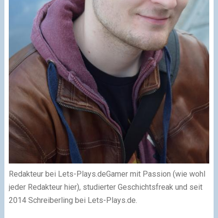
Redakteur
bei
Lets-Plays.de
Gamer mit Passion (wie wohl
jeder Redakteur hier), studierter Geschichtsfreak und seit
2014 Schreiberling bei Lets-Plays.de.