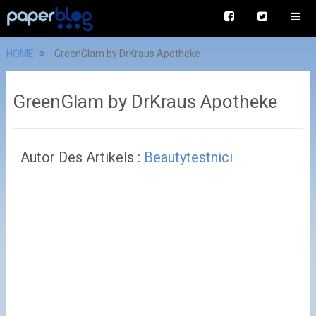
HOME
GreenGlam by DrKraus Apotheke
GreenGlam by DrKraus Apotheke
Autor Des Artikels :
Beautytestnici