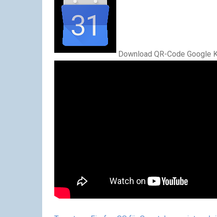
Download
QR-Code
Google K