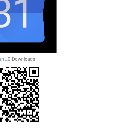
n ...
0
Downloads