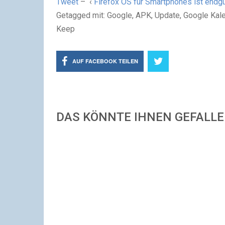
Tweet
– ‹
Firefox OS für Smartphones ist endgül
Getagged mit: Google, APK, Update, Google Ka
Keep
AUF FACEBOOK TEILEN
DAS KÖNNTE IHNEN GEFALL