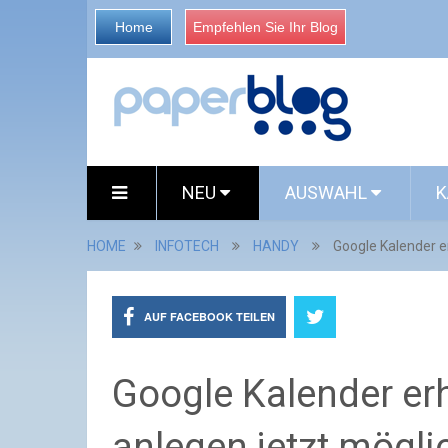
Home
Empfehlen Sie Ihr Blog
NEU
AUSWAHL
K
HOME
INFOTECH
HANDY
Google Kalender e
AUF FACEBOOK TEILEN
Google Kalender erh
anlegen jetzt mögl