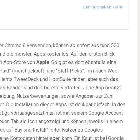
Zum Original-Artikel
ser Chrome 8 verwenden, können ab sofort aus rund 500
ind die meisten Apps kostenlos. Auf den ersten Blick
en App-Store von
Apple
. So gibt es dort ebenfalls eine
Paid” (meist gekauft) und “Staff Picks”. Im neuen Web
Clients TweetDeck und HootSuite finden, aber auch das
s Reader sind dort bereits vertreten. Jede App besitzt
hreibung, Nutzerbewertungen sowie Angaben zur Zahl
r. Die Installation dieser Apps ist denkbar einfach: In den
ötigt, vorrausgesetzt man ist mit seinem Google Account
euen Tab als Icon angezeigt und können jeweils in einem
k auf Buy and Install” leitet Nutzer zu Googles
ine Kontodaten hinterlegen kann. Ein Kauf ist bei Google