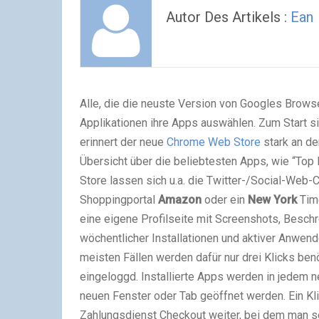
Autor Des Artikels :
Ean
Alle, die die neuste Version von Googles Brow
Applikationen ihre Apps auswählen. Zum Start s
erinnert der neue
Chrome Web Store
stark an d
Übersicht über die beliebtesten Apps, wie “Top 
Store lassen sich u.a. die Twitter-/Social-Web-
Shoppingportal
Amazon
oder ein
New York
Time
eine eigene Profilseite mit Screenshots, Besc
wöchentlicher Installationen und aktiver Anwende
meisten Fällen werden dafür nur drei Klicks ben
eingeloggd. Installierte Apps werden in jedem n
neuen Fenster oder Tab geöffnet werden. Ein Klic
Zahlungsdienst Checkout weiter, bei dem man se