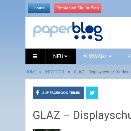
Home
Empfehlen Sie Ihr Blog
NEU
AUSWAHL
K
HOME
INFOTECH
GLAZ – Displayschutz für dei
AUF FACEBOOK TEILEN
GLAZ – Displayschu