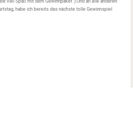
abe viel Spaß mit dem Gewinnpaket :).
Und an alle anderen:
rtstag, habe ich bereits das nächste tolle Gewinnspiel