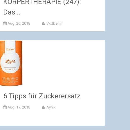
KÖRPERTHERAPIE (247):
Das...
Aug. 26, 2018
Vkdberlin
6 Tipps für Zuckerersatz
Aug. 17, 2018
Aynix