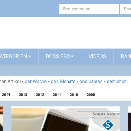
ATEGORIEN
DOSSIERS
VIDEOS
RAN
en Artikel
-
der Woche
-
des Monats
-
des Jahres
-
seit jeher
2014
2013
2012
2011
2010
2009