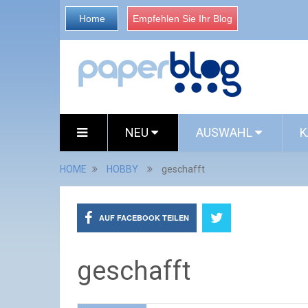
Home
Empfehlen Sie Ihr Blog
NEU
AUSWAHL
K
HOME
HOBBY
geschafft
AUF FACEBOOK TEILEN
geschafft