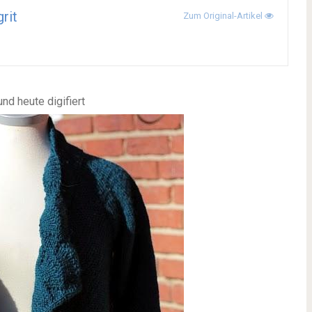
rit
Zum Original-Artikel
nd heute digifiert