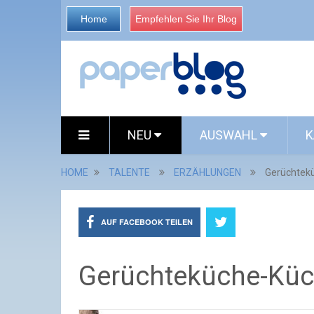
Home
Empfehlen Sie Ihr Blog
NEU
AUSWAHL
K
HOME
TALENTE
ERZÄHLUNGEN
Gerüchtek
AUF FACEBOOK TEILEN
Gerüchteküche-Küc