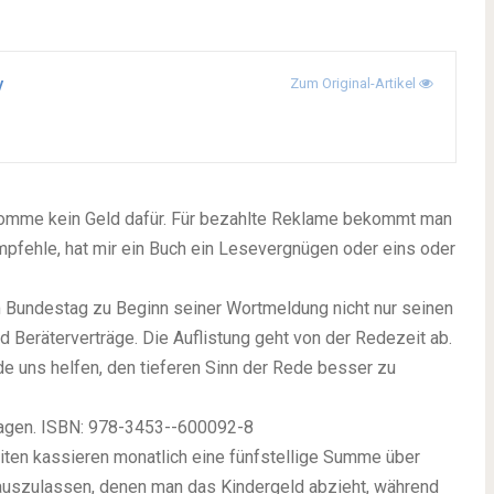
y
Zum Original-Artikel
ekomme kein Geld dafür. Für bezahlte Reklame bekommt man
mpfehle, hat mir ein Buch ein Lesevergnügen oder eins oder
 im Bundestag zu Beginn seiner Wortmeldung nicht nur seinen
 Beräterverträge. Die Auflistung geht von der Redezeit ab.
de uns helfen, den tieferen Sinn der Rede besser zu
sagen. ISBN: 978-3453--600092-8
eiten kassieren monatlich eine fünfstellige Summe über
e auszulassen, denen man das Kindergeld abzieht, während