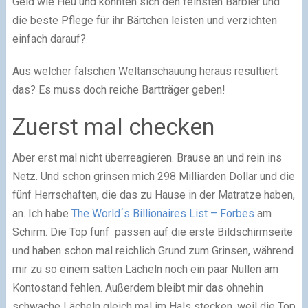
Geld wie Heu und könnten sich den feinsten Barbier und
die beste Pflege für ihr Bärtchen leisten und verzichten
einfach darauf?
Aus welcher falschen Weltanschauung heraus resultiert
das? Es muss doch reiche Bartträger geben!
Zuerst mal checken
Aber erst mal nicht überreagieren. Brause an und rein ins
Netz. Und schon grinsen mich 298 Milliarden Dollar und die
fünf Herrschaften, die das zu Hause in der Matratze haben,
an. Ich habe
The World´s Billionaires List – Forbes
am
Schirm. Die Top fünf passen auf die erste Bildschirmseite
und haben schon mal reichlich Grund zum Grinsen, während
mir zu so einem satten Lächeln noch ein paar Nullen am
Kontostand fehlen. Außerdem bleibt mir das ohnehin
schwache Lächeln gleich mal im Hals stecken, weil die Top