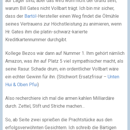
auf Lager sind, aber das wird wohl nicht der Grund sein,
warum Bill Gates nicht Vollbart trägt. Ich bin mir sicher,
dass der
Bartöl
-Hersteller einen Weg findet die Ölmühle
seines Vertrauens zur Höchstleistung zu animieren, wenn
Hr. Gates ihm die platin-schwarz-karierte
Kreditkartennummer durchgibt.
Kollege Bezos wär dann auf Nummer 1. Ihm gehört nämlich
Amazon, was ihn auf Platz 5 viel sympathischer macht, als
seine Rasur. Schade drum, ein ordentlicher Vollbart wäre
ein echter Gewinn für ihn. (Stichwort Ersatzfrisur –
Unten
Hui & Oben Pfui
)
Also recherchiere ich mal die armen kahlen Milliardäre
durch. Zettel, Stift und Striche machen…
So, ab Seite zwei sprießen die Prachtstücke aus den
erfolgsverwöhnten Gesichtern. Ich schreib die Bärtigen