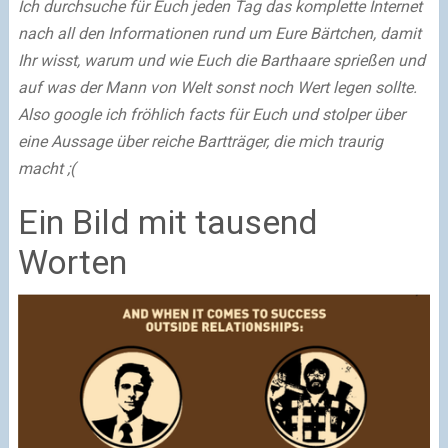
Ich durchsuche für Euch jeden Tag das komplette Internet
nach all den Informationen rund um Eure Bärtchen, damit
Ihr wisst, warum und wie Euch die Barthaare sprießen und
auf was der Mann von Welt sonst noch Wert legen sollte.
Also google ich fröhlich facts für Euch und stolper über
eine Aussage über reiche Bartträger, die mich traurig
macht ;(
Ein Bild mit tausend
Worten