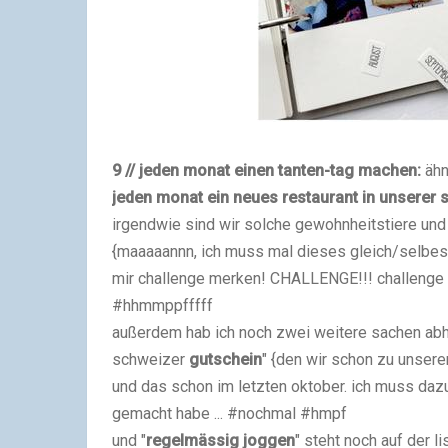
9 // jeden monat einen tanten-tag machen:
ähn
jeden monat ein neues restaurant in unserer 
irgendwie sind wir solche gewohnheitstiere un
{maaaaannn, ich muss mal dieses gleich/selbes 
mir challenge merken! CHALLENGE!!! challenge h
#hhmmppfffff
außerdem hab ich noch zwei weitere sachen abh
schweizer
gutschein
" {den wir schon zu unsere
und das schon im letzten oktober. ich muss daz
gemacht habe ... #nochmal #hmpf
und "
regelmässig joggen
" steht noch auf der l