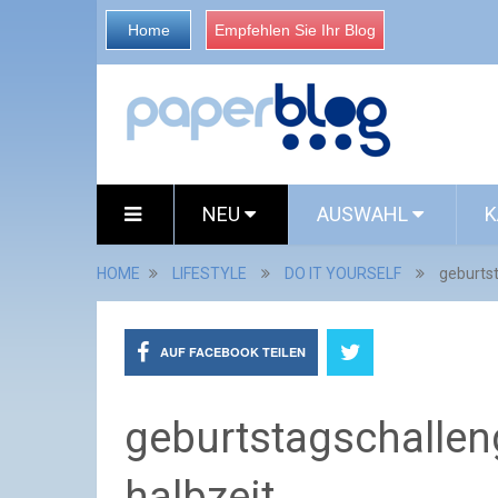
Home
Empfehlen Sie Ihr Blog
NEU
AUSWAHL
K
HOME
LIFESTYLE
DO IT YOURSELF
geburtst
AUF FACEBOOK TEILEN
geburtstagschalleng
halbzeit