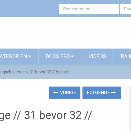
ATEGORIEN
DOSSIERS
VIDEOS
RAN
agschallenge // 31 bevor 32 // halbzeit
VORIGE
FOLGENDE
e // 31 bevor 32 //