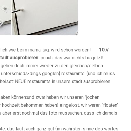
lich wie beim mama-tag. wird schon werden!
10 //
stadt ausprobieren:
puuuh, das war nichts bis jetzt!
d gehen doch immer wieder zu den gleichen/selben
unterschieds-dings googlen} restaurants :(und ich muss
eisst: NEUE restaurants in unsere stadt ausprobieren
aken können:und zwar haben wir unseren "jochen
r hochzeit bekommen haben} eingelöst. wir waren "floaten"
u aber erst nochmal das foto raussuchen, dass ich damals
iste: das läuft auch ganz gut {im wahrsten sinne des wortes