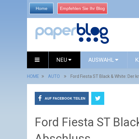
Home
Empfehlen Sie Ihr Blog
NEU
AUSWAHL
K
HOME
AUTO
Ford Fiesta ST Black & White: Der 
AUF FACEBOOK TEILEN
Ford Fiesta ST Blac
Abschluss