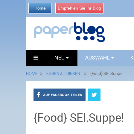
Home
Empfehlen Sie Ihr Blog
NEU
AUSWAHL
K
HOME
ESSEN & TRINKEN
{Food} SEI.Suppe!
AUF FACEBOOK TEILEN
{Food} SEI.Suppe!