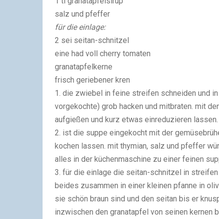
1 tl granatapfelsirup
salz und pfeffer
für die einlage:
2 sei seitan-schnitzel
eine had voll cherry tomaten
granatapfelkerne
frisch geriebener kren
1. die zwiebel in feine streifen schneiden und i
vorgekochte) grob hacken und mitbraten. mit de
aufgießen und kurz etwas einreduzieren lassen.
2. ist die suppe eingekocht mit der gemüsebrüh
kochen lassen. mit thymian, salz und pfeffer w
alles in der küchenmaschine zu einer feinen sup
3. für die einlage die seitan-schnitzel in streif
beides zusammen in einer kleinen pfanne in olive
sie schön braun sind und den seitan bis er knuspr
inzwischen den granatapfel von seinen kernen be