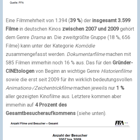
Eine Filmmehrheit von 1.394 (
39 %
) der
insgesamt 3.599
Filme
in deutschen Kinos
zwischen 2007 und 2009
gehört
dem Genre
Drama
an. Die zweitgrößte Gruppe (18 %, 656
Filme) kann unter der Kategorie
Komödie
zusammengefasst werden.
Dokumentarfilme
machen mit
585 Filmen immerhin noch 16 % aus. Das für den
Gründer-
CINEtologen
von Beginn an wichtige Genre
Historienfilme
sowie die erst seit 2009 für ihn wirklich bedeutungsvollen
Animations-/Zeichentrickfilme
machen jeweils nur
1 %
aller gezeigten Kinofilme aus. Letztere kommen aber
immerhin auf
4 Prozent des
Gesamtbesucheraufkommens
(siehe unten).