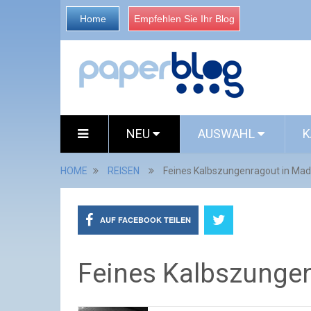
Home
Empfehlen Sie Ihr Blog
NEU
AUSWAHL
K
HOME
REISEN
Feines Kalbszungenragout in Ma
AUF FACEBOOK TEILEN
Feines Kalbszunge