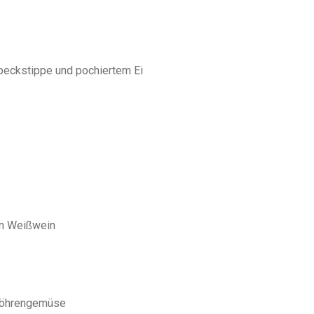
Speckstippe und pochiertem Ei
in Weißwein
 Möhrengemüse