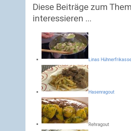
Diese Beiträge zum Them
interessieren ...
Linas Hühnerfrikass
Hasenragout
Rehragout