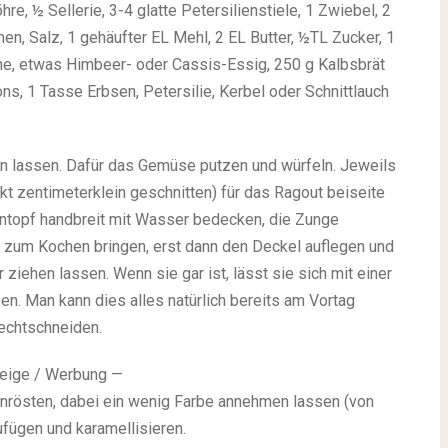
re, ½ Sellerie, 3-4 glatte Petersilienstiele, 1 Zwiebel, 2
en, Salz, 1 gehäufter EL Mehl, 2 EL Butter, ½TL Zucker, 1
he, etwas Himbeer- oder Cassis-Essig, 250 g Kalbsbrät
s, 1 Tasse Erbsen, Petersilie, Kerbel oder Schnittlauch
n lassen. Dafür das Gemüse putzen und würfeln. Jeweils
t zentimeterklein geschnitten) für das Ragout beiseite
entopf handbreit mit Wasser bedecken, die Zunge
 zum Kochen bringen, erst dann den Deckel auflegen und
ziehen lassen. Wenn sie gar ist, lässt sie sich mit einer
en. Man kann dies alles natürlich bereits am Vortag
echtschneiden.
eige / Werbung —
anrösten, dabei ein wenig Farbe annehmen lassen (von
fügen und karamellisieren.