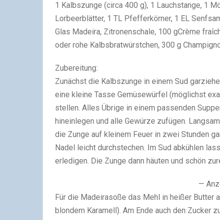
1 Kalbszunge (circa 400 g), 1 Lauchstange, 1 Möh
Lorbeerblätter, 1 TL Pfefferkörner, 1 EL Senfsam
Glas Madeira, Zitronenschale, 100 gCrème fraîc
oder rohe Kalbsbratwürstchen, 300 g Champignon
Zubereitung:
Zunächst die Kalbszunge in einem Sud garziehe
eine kleine Tasse Gemüsewürfel (möglichst exak
stellen. Alles Übrige in einem passenden Supp
hineinlegen und alle Gewürze zufügen. Langsam
die Zunge auf kleinem Feuer in zwei Stunden gar 
Nadel leicht durchstechen. Im Sud abkühlen lass
erledigen. Die Zunge dann häuten und schön zur
— Anz
Für die Madeirasoße das Mehl in heißer Butter 
blondem Karamell). Am Ende auch den Zucker zu