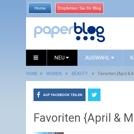
Home
Empfehlen Sie Ihr Blog
NEU
AUSWAHL
K
HOME
WOMEN
BEAUTY
Favoriten {April & 
AUF FACEBOOK TEILEN
Favoriten {April & M