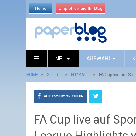
Home
Empfehlen Sie Ihr Blog
NEU
AUSWAHL
K
HOME
SPORT
FUßBALL
FA Cup live auf Spo
AUF FACEBOOK TEILEN
FA Cup live auf Spor
League Highlights 