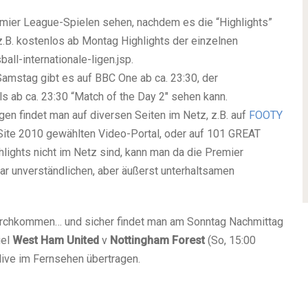
er League-Spielen sehen, nachdem es die “Highlights”
z.B. kostenlos ab Montag Highlights der einzelnen
ll-internationale-ligen.jsp.
Samstag gibt es auf BBC One ab ca. 23:30, der
 ab ca. 23:30 “Match of the Day 2″ sehen kann.
en findet man auf diversen Seiten im Netz, z.B. auf
FOOTY
 Site 2010 gewählten Video-Portal, oder auf 101 GREAT
lights nicht im Netz sind, kann man da die Premier
ar unverständlichen, aber äußerst unterhaltsamen
rchkommen… und sicher findet man am Sonntag Nachmittag
iel
West Ham United
v
Nottingham
Forest
(So, 15:00
 live im Fernsehen übertragen.