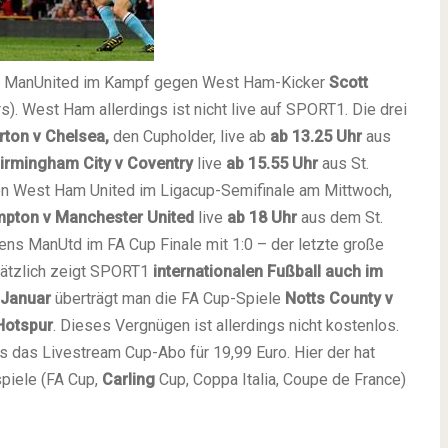
 ManUnited im Kampf gegen West Ham-Kicker
Scott
). West Ham allerdings ist nicht live auf SPORT1. Die drei
rton v Chelsea,
den Cupholder, live ab
ab 13.25 Uhr
aus
irmingham City
v Coventry
live
ab 15.55 Uhr
aus St.
von West Ham United im Ligacup-Semifinale am Mittwoch,
mpton
v
Manchester
United
live
ab 18 Uhr
aus dem St.
ens ManUtd im FA Cup Finale mit 1:0 – der letzte große
ätzlich zeigt SPORT1
internationalen Fußball auch im
 Januar
überträgt man die FA Cup-Spiele
Notts County v
Hotspur
. Dieses Vergnügen ist allerdings nicht kostenlos.
es das Livestream Cup-Abo für 19,99 Euro. Hier der hat
piele (FA Cup,
Carling
Cup, Coppa Italia, Coupe de France)