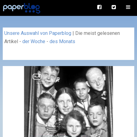
Unsere Auswahl von Paperblog
|
Die meist gelesenen
Artikel
-
der Woche
-
des Monats