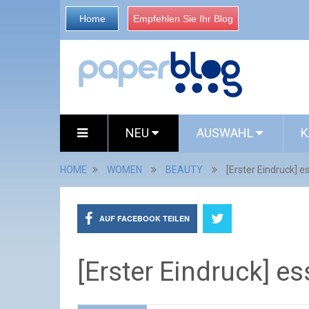
Home
Empfehlen Sie Ihr Blog
NEU
AUSWAHL
K
HOME
WOMEN
BEAUTY
[Erster Eindruck] 
AUF FACEBOOK TEILEN
[Erster Eindruck] e