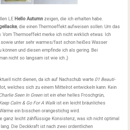
llen LE
Hello Autumn
zeigen, die ich erhalten habe.
gellacke
, die einen Thermoeffekt aufweisen sollen. Um das
 Vom Thermoeffekt merke ich nicht wirklich etwas. Ich
s sowie unter sehr warmes/fast schon heißes Wasser
u können und diesen empfinde ich als gering. Bei
an nicht so langsam ist wie ich ;)
tuell nicht dienen, da ich auf Nachschub warte.
01 Beauti-
Rot, welches sich zu einem Mittelrot entwickeln kann. Kein
Charlie Seen In Green
ist ein eher helles Froschgrün,
Keep Calm & Go For A Walk
ist ein leicht bräunliches
 Wärme ein bisschen orangestichig wird.
ganz leicht zähflüssige Konsistenz, was ich nicht optimal
 lang. Die Deckkraft ist nach zwei ordentlichen