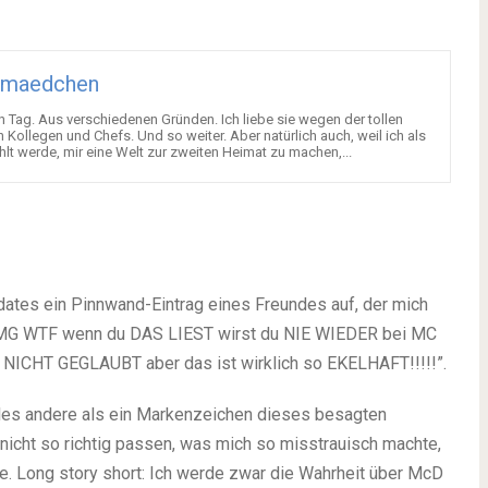
maedchen
en Tag. Aus verschiedenen Gründen. Ich liebe sie wegen der tollen
Kollegen und Chefs. Und so weiter. Aber natürlich auch, weil ich als
t werde, mir eine Welt zur zweiten Heimat zu machen,...
dates ein Pinnwand-Eintrag eines Freundes auf, der mich
“OMG WTF wenn du DAS LIEST wirst du NIE WIEDER bei MC
 NICHT GEGLAUBT aber das ist wirklich so EKELHAFT!!!!!”.
alles andere als ein Markenzeichen dieses besagten
 nicht so richtig passen, was mich so misstrauisch machte,
. Long story short: Ich werde zwar die Wahrheit über McD