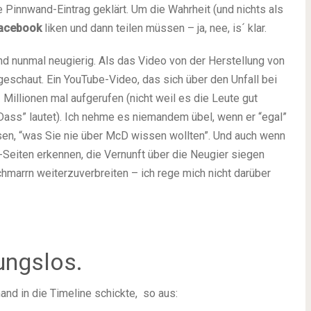
se Pinnwand-Eintrag geklärt. Um die Wahrheit (und nichts als
acebook
liken und dann teilen müssen – ja, nee, is´ klar.
nd nunmal neugierig. Als das Video von der Herstellung von
eschaut. Ein YouTube-Video, das sich über den Unfall bei
Millionen mal aufgerufen (nicht weil es die Leute gut
nDass” lautet). Ich nehme es niemandem übel, wenn er “egal”
lesen, “was Sie nie über McD wissen wollten”. Und auch wenn
-Seiten erkennen, die Vernunft über die Neugier siegen
hmarrn weiterzuverbreiten – ich rege mich nicht darüber
ungslos.
and in die Timeline schickte, so aus: