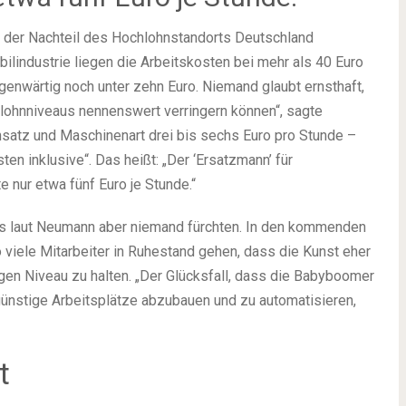
l der Nachteil des Hochlohnstandorts Deutschland
ilindustrie liegen die Arbeitskosten bei mehr als 40 Euro
egenwärtig noch unter zehn Euro. Niemand glaubt ernsthaft,
ohnniveaus nennenswert verringern können“, sagte
satz und Maschinenart drei bis sechs Euro pro Stunde –
en inklusive“. Das heißt: „Der ‘Ersatzmann’ für
e nur etwa fünf Euro je Stunde.“
s laut Neumann aber niemand fürchten. In den kommenden
viele Mitarbeiter in Ruhestand gehen, dass die Kunst eher
gen Niveau zu halten. „Der Glücksfall, dass die Babyboomer
günstige Arbeitsplätze abzubauen und zu automatisieren,
t