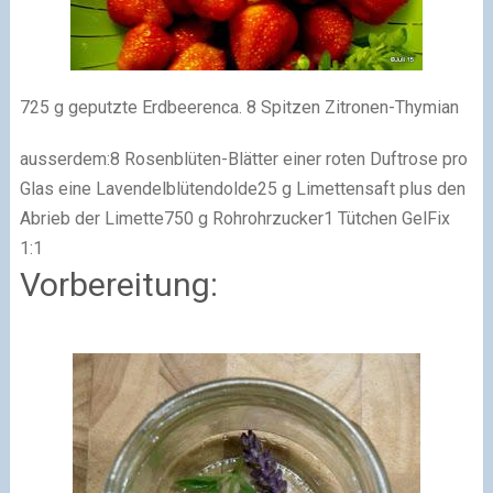
725 g geputzte Erdbeeren
ca. 8 Spitzen Zitronen-Thymian
ausserdem:
8 Rosenblüten-Blätter einer roten Duftrose
pro
Glas eine Lavendelblütendolde
25 g Limettensaft plus den
Abrieb der Limette
750 g Rohrohrzucker
1 Tütchen GelFix
1:1
Vorbereitung: