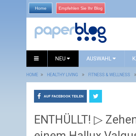
Home
Empfehlen Sie Ihr Blog
NEU
AUSWAHL
K
HOME
HEALTHY LIVING
FITNESS & WELLNESS
AUF FACEBOOK TEILEN
ENTHÜLLT! ▷ Zehen
einem Hallux Valg