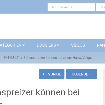
ATEGORIEN
DOSSIERS
VIDEOS
RAN
ENTHÜLLT! ▷ Zehenspreizer können bei einem Hallux Valgus…
VORIGE
FOLGENDE
spreizer können bei
us…