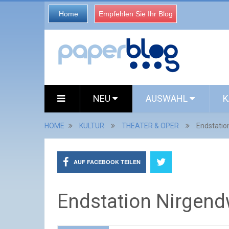
Home
Empfehlen Sie Ihr Blog
NEU
AUSWAHL
K
HOME
KULTUR
THEATER & OPER
Endstatio
AUF FACEBOOK TEILEN
Endstation Nirgen