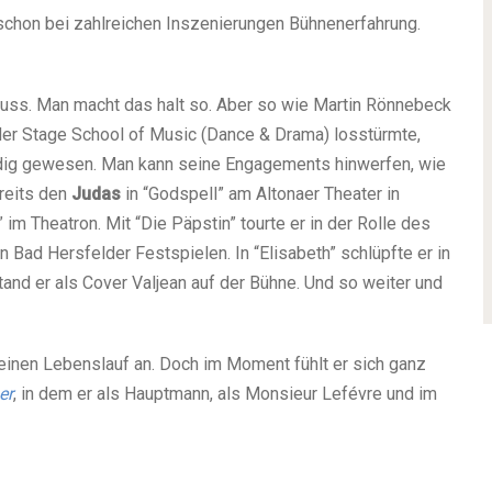
schon bei zahlreichen Inszenierungen Bühnenerfahrung.
Muss. Man macht das halt so. Aber so wie Martin Rönnebeck
r Stage School of Music (Dance & Drama) losstürmte,
endig gewesen. Man kann seine Engagements hinwerfen, wie
reits den
Judas
in “Godspell” am Altonaer Theater in
m Theatron. Mit “Die Päpstin” tourte er in der Rolle des
 Bad Hersfelder Festspielen. In “Elisabeth” schlüpfte er in
tand er als Cover Valjean auf der Bühne. Und so weiter und
 seinen Lebenslauf an. Doch im Moment fühlt er sich ganz
er
, in dem er als Hauptmann, als Monsieur Lefévre und im