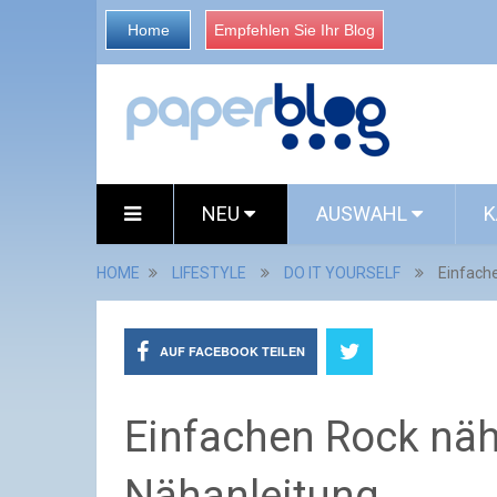
Home
Empfehlen Sie Ihr Blog
NEU
AUSWAHL
K
HOME
LIFESTYLE
DO IT YOURSELF
Einfach
AUF FACEBOOK TEILEN
Einfachen Rock nä
Nähanleitung