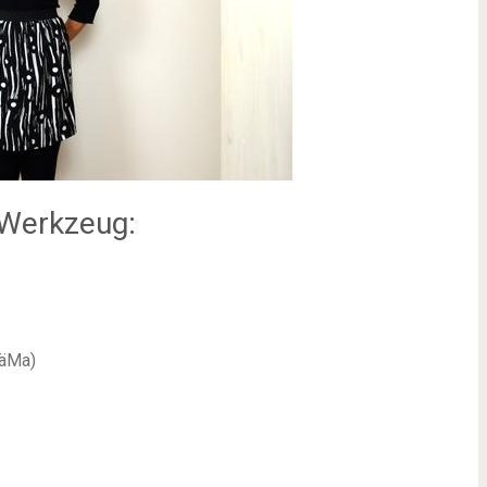
 Werkzeug:
NäMa)