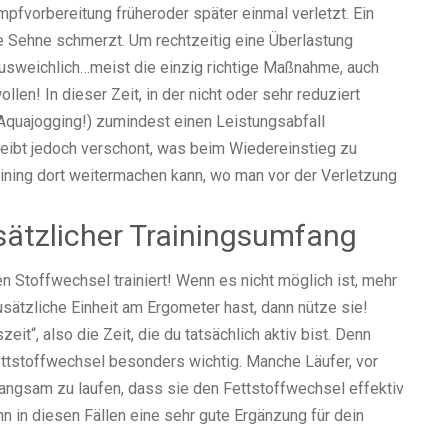
mpfvorbereitung früheroder später einmal verletzt. Ein
ne Sehne schmerzt. Um rechtzeitig eine Überlastung
nausweichlich…meist die einzig richtige Maßnahme, auch
len! In dieser Zeit, in der nicht oder sehr reduziert
 Aquajogging!) zumindest einen Leistungsabfall
leibt jedoch verschont, was beim Wiedereinstieg zu
aining dort weitermachen kann, wo man vor der Verletzung
sätzlicher Trainingsumfang
 Stoffwechsel trainiert! Wenn es nicht möglich ist, mehr
usätzliche Einheit am Ergometer hast, dann nütze sie!
eit“, also die Zeit, die du tatsächlich aktiv bist. Denn
ettstoffwechsel besonders wichtig. Manche Läufer, vor
langsam zu laufen, dass sie den Fettstoffwechsel effektiv
nn in diesen Fällen eine sehr gute Ergänzung für dein