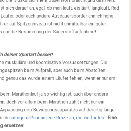
so die Muskulatur mehr Sauerstoff braucht und das Herz
sich darauf an, egal, ob man läuft, eisläuft, langläuft, Rad
 Läufer, oder auch andere Ausdauersportler ähnlich hohe
r auf Spitzenniveau ist nicht unmittelbar ein guter
als nur die Bestimmung der Sauerstoffaufnahme!
in deiner Sportart besser!
che muskuläre und koordinative Voraussetzungen. Die
ngsspitzen beim Aufprall, aber auch beim Abstoßen.
nd genau das würde einem Läufer fehlen, wenn er nur am
beim Marathonlauf ja so wichtig ist, auch über andere
n, doch vor allem beim Marathon zählt nicht nur ein
 Anpassung des Bewegungsapparates auf derartig lange
 sich
naturgemäßnur an jene Reize an, die ihn fordern
.
Eine
og ersetzen
!