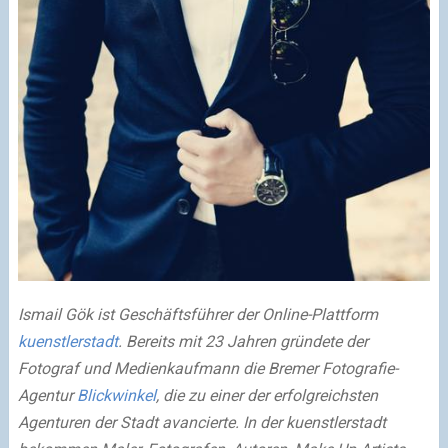
Ismail Gök ist Geschäftsführer der Online-Plattform
kuenstlerstadt
. Bereits mit 23 Jahren gründete der
Fotograf und Medienkaufmann die Bremer Fotografie-
Agentur
Blickwinkel
, die zu einer der erfolgreichsten
Agenturen der Stadt avancierte. In der kuenstlerstadt