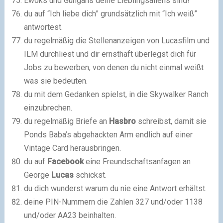
Ewoks und Gungans deine Lieblingsaliens sind!
du auf “Ich liebe dich” grundsätzlich mit “Ich weiß”
antwortest.
du regelmäßig die Stellenanzeigen von Lucasfilm und
ILM durchliest und dir ernsthaft überlegst dich für
Jobs zu bewerben, von denen du nicht einmal weißt
was sie bedeuten.
du mit dem Gedanken spielst, in die Skywalker Ranch
einzubrechen.
du regelmäßig Briefe an
Hasbro
schreibst, damit sie
Ponds Baba’s abgehackten Arm endlich auf einer
Vintage Card herausbringen.
du auf
Facebook
eine Freundschaftsanfagen an
George
Lucas
schickst.
du dich wunderst warum du nie eine Antwort erhältst.
deine PIN-Nummern die Zahlen 327 und/oder 1138
und/oder AA23 beinhalten.