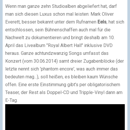
Wenn man ganze zehn Studioalben abgeliefert hat, darf
man sich diesen Luxus schon mal leisten: Mark Oliver
Everett, besser bekannt unter dem Rufnamen
Eels
, hat sich
entschlossen, sein Bühnenschaffen auch mal für die
Nachwelt zu dokumentieren und bringt deshalb am 10.
April das Livealbum "Royal Albert Hall" inklusive DVD
heraus. Ganze achtundzwanzig Songs umfasst das
Konzert (vom 30.06.2014) samt dreier Zugabenblöcke (der
letzte nennt sich 'phantom encore', was auch immer das
bedeuten mag...), soll heißen, es bleiben kaum Wünsche
offen. Eine erste Einstimmung gibt's per obligatorischem
Teaser, der Rest als Doppel-CD und Tripple-Vinyl dann am
E-Tag.