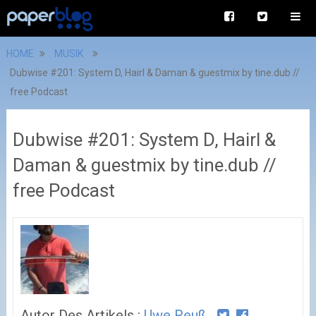
HOME
MUSIK
Dubwise #201: System D, Hairl & Daman & guestmix by tine.dub //
free Podcast
Dubwise #201: System D, Hairl &
Daman & guestmix by tine.dub //
free Podcast
Autor Des Artikels :
Uwe Reuß