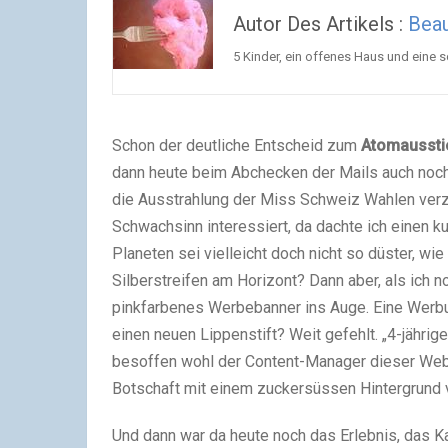
Autor Des Artikels :
Beau
5 Kinder, ein offenes Haus und eine
Schon der deutliche Entscheid zum
Atomaussti
dann heute beim Abchecken der Mails auch noch
die Ausstrahlung der Miss Schweiz Wahlen verzic
Schwachsinn interessiert, da dachte ich einen k
Planeten sei vielleicht doch nicht so düster, w
Silberstreifen am Horizont? Dann aber, als ich no
pinkfarbenes Werbebanner ins Auge. Eine Werbung
einen neuen Lippenstift? Weit gefehlt. „4-jähri
besoffen wohl der Content-Manager dieser Webs
Botschaft mit einem zuckersüssen Hintergrund 
Und dann war da heute noch das Erlebnis, das Ka