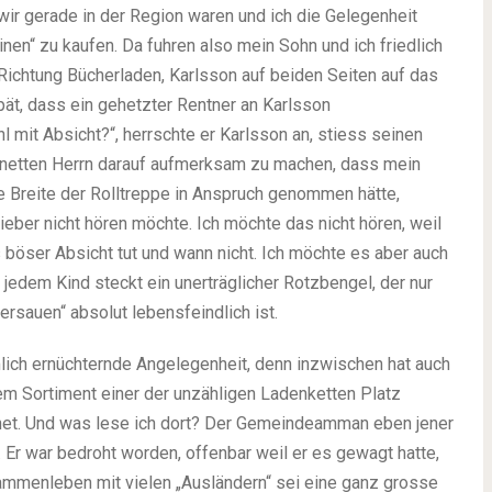
 wir gerade in der Region waren und ich die Gelegenheit
nen“ zu kaufen. Da fuhren also mein Sohn und ich friedlich
 Richtung Bücherladen, Karlsson auf beiden Seiten auf das
pät, dass ein gehetzter Rentner an Karlsson
it Absicht?“, herrschte er Karlsson an, stiess seinen
n netten Herrn darauf aufmerksam zu machen, dass mein
 Breite der Rolltreppe in Anspruch genommen hätte,
ieber nicht hören möchte. Ich möchte das nicht hören, weil
 böser Absicht tut und wann nicht. Ich möchte es aber auch
n jedem Kind steckt ein unerträglicher Rotzbengel, der nur
rsauen“ absolut lebensfeindlich ist.
ich ernüchternde Angelegenheit, denn inzwischen hat auch
lem Sortiment einer der unzähligen Ladenketten Platz
rnet. Und was lese ich dort? Der Gemeindeamman eben jener
. Er war bedroht worden, offenbar weil er es gewagt hatte,
menleben mit vielen „Ausländern“ sei eine ganz grosse