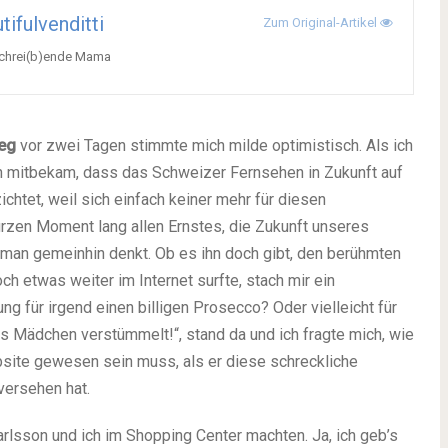
tifulvenditti
Zum Original-Artikel
 schrei(b)ende Mama
eg
vor zwei Tagen stimmte mich milde optimistisch. Als ich
 mitbekam, dass das Schweizer Fernsehen in Zukunft auf
htet, weil sich einfach keiner mehr für diesen
urzen Moment lang allen Ernstes, die Zukunft unseres
ie man gemeinhin denkt. Ob es ihn doch gibt, den berühmten
ch etwas weiter im Internet surfte, stach mir ein
 für irgend einen billigen Prosecco? Oder vielleicht für
ges Mädchen verstümmelt!“, stand da und ich fragte mich, wie
ite gewesen sein muss, als er diese schreckliche
versehen hat.
rlsson und ich im Shopping Center machten. Ja, ich geb’s