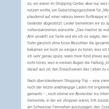
zu, wir waren im Shopping Center, aber nur, weil
nutzen wollte, ein Geburtstagsgeschenk für „Mei
plaudernd auf einer nahezu leeren Rolltreppe in
Geländer abgestützt. Leider bemerkten wir zu s
vorbeizukommen wünschte. „Das machst du wohl m
Arm unsanft zur Seite und als ich es wagte, de
Sohn gänzlich ohne böse Absichten die gesamte
bekamen wir noch so einiges zu hören, was ich l
ich sehr genau spüre, wann mein Kind etwas aus
nicht hören, weil in meinen Augen die Haltung „I
darauf aus ist, den Erwachsenen das Leben zu ve
Nach überstandenem Shopping-Trip – eine zieml
noch der letzte unabhängige Laden mit originel
gemacht – , noch einmal ein Abstecher ins Inte
Gemeinde, in der wir shoppen waren, tritt zurück
am Schweizer Fernsehen auszusagen, das Zusam