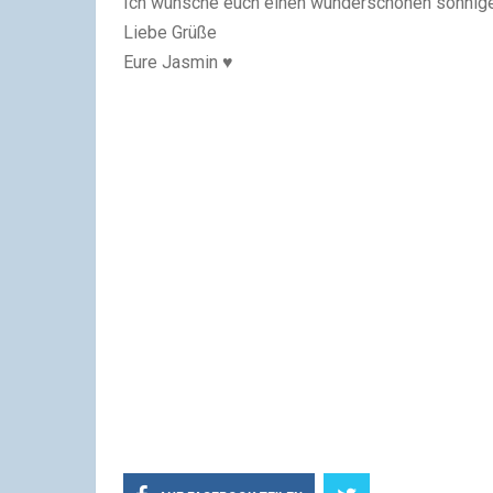
Ich wünsche euch einen wunderschönen sonnig
Liebe Grüße
Eure Jasmin
♥