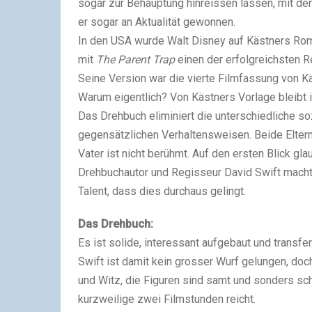
sogar zur Behauptung hinreissen lassen, mit d
er sogar an Aktualität gewonnen.
In den USA wurde Walt Disney auf Kästners Roma
mit
The Parent Trap
einen der erfolgreichsten Re
Seine Version war die vierte Filmfassung von Kä
Warum eigentlich? Von Kästners Vorlage bleibt 
Das Drehbuch eliminiert die unterschiedliche so
gegensätzlichen Verhaltensweisen. Beide Eltern
Vater ist nicht berühmt. Auf den ersten Blick gla
Drehbuchautor und Regisseur David Swift macht
Talent, dass dies durchaus gelingt.
Das Drehbuch:
Es ist solide, interessant aufgebaut und transf
Swift ist damit kein grosser Wurf gelungen, do
und Witz, die Figuren sind samt und sonders sc
kurzweilige zwei Filmstunden reicht.