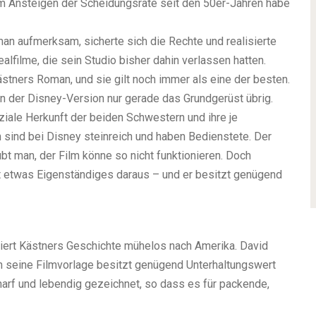
em Ansteigen der Scheidungsrate seit den 50er-Jahren habe
n aufmerksam, sicherte sich die Rechte und realisierte
alfilme, die sein Studio bisher dahin verlassen hatten.
stners Roman, und sie gilt noch immer als eine der besten.
in der Disney-Version nur gerade das Grundgerüst übrig.
ziale Herkunft der beiden Schwestern und ihre je
 sind bei Disney steinreich und haben Bedienstete. Der
ubt man, der Film könne so nicht funktionieren. Doch
 etwas Eigenständiges daraus – und er besitzt genügend
eriert Kästners Geschichte mühelos nach Amerika. David
ch seine Filmvorlage besitzt genügend Unterhaltungswert
harf und lebendig gezeichnet, so dass es für packende,