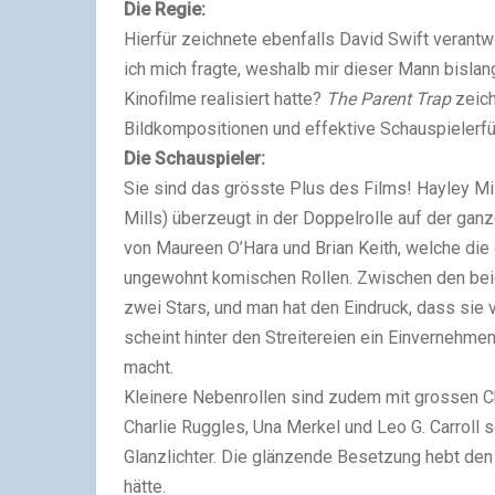
Die Regie:
Hierfür zeichnete ebenfalls David Swift verantw
ich mich fragte, weshalb mir dieser Mann bislang
Kinofilme realisiert hatte?
The Parent Trap
zeich
Bildkompositionen und effektive Schauspielerfü
Die Schauspieler:
Sie sind das grösste Plus des Films! Hayley Mil
Mills) überzeugt in der Doppelrolle auf der ga
von Maureen O’Hara und Brian Keith, welche die 
ungewohnt komischen Rollen. Zwischen den beide
zwei Stars, und man hat den Eindruck, dass sie 
scheint hinter den Streitereien ein Einvernehm
macht.
Kleinere Nebenrollen sind zudem mit grossen Ch
Charlie Ruggles, Una Merkel und Leo G. Carroll
Glanzlichter. Die glänzende Besetzung hebt den 
hätte.