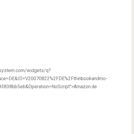
adsystem.com/widgets/q?
Place=DE&ID=V20070822%2FDE%2Fthinbookandmo-
3838bb5eb&Operation=NoScript">Amazon.de