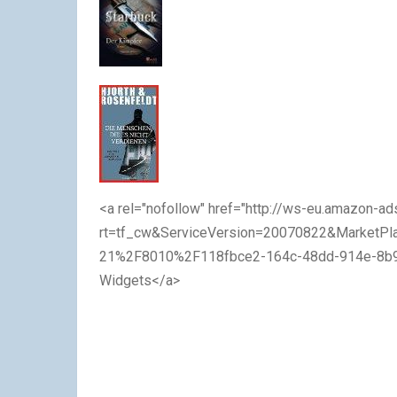
<a rel="nofollow" href="http://ws-eu.amazon-
rt=tf_cw&ServiceVersion=20070822&Market
21%2F8010%2F118fbce2-164c-48dd-914e-8b9
Widgets</a>