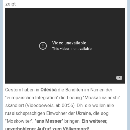
zeigt.
Gestern haben in
Odessa
die Banditen im Namen der
"europäischen Integration" die Losung "Moskali na noshi"
skandiert (Videobeweis, ab 00:56). D.h. sie wollen alle
russischsprachigen Einwohner der Ukraine, die sog.
"Moskowiter",
"ans Messer"
bringen.
Ein weiterer,
unverhohlener Aufruf zum Völkermord!