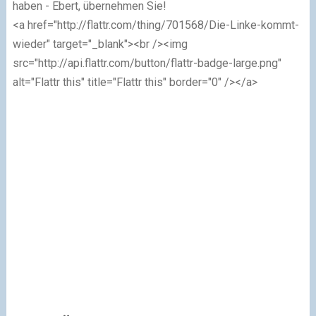
haben - Ebert, übernehmen Sie!
<a href="http://flattr.com/thing/701568/Die-Linke-kommt-
wieder" target="_blank"><br /><img
src="http://api.flattr.com/button/flattr-badge-large.png"
alt="Flattr this" title="Flattr this" border="0" /></a>