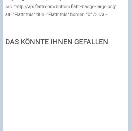
src="http://api.flattr.com/button/flattr-badge-large.png"
alt="Flattr this" title="Flattr this" border="0" /></a>
DAS KÖNNTE IHNEN GEFALLEN