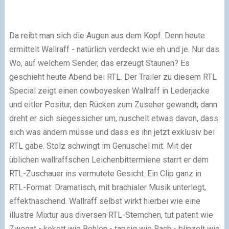
Da reibt man sich die Augen aus dem Kopf. Denn heute
ermittelt Wallraff - natürlich verdeckt wie eh und je. Nur das
Wo, auf welchem Sender, das erzeugt Staunen? Es
geschieht heute Abend bei RTL. Der Trailer zu diesem RTL
Special zeigt einen cowboyesken Wallraff in Lederjacke
und eitler Positur, den Rücken zum Zuseher gewandt; dann
dreht er sich siegessicher um, nuschelt etwas davon, dass
sich was ändern müsse und dass es ihn jetzt exklusiv bei
RTL gäbe. Stolz schwingt im Genuschel mit. Mit der
üblichen wallraffschen Leichenbittermiene starrt er dem
RTL-Zuschauer ins vermutete Gesicht. Ein Clip ganz in
RTL-Format: Dramatisch, mit brachialer Musik unterlegt,
effekthaschend. Wallraff selbst wirkt hierbei wie eine
illustre Mixtur aus diversen RTL-Sternchen, tut patent wie
Zwegat - kokett wie Bohlen - tapsig wie Rach - blinzelt wie