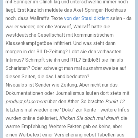
mit Springer im Clinch lag und unterschwellig immer noch
liegt. Erst kürzlich meldete das Axel-Springer-Hochhaus
noch, dass Wallraffs Texte
von der Stasi diktiert
seien - da
war er wieder, der olle Vorwurf, Wallraff hätte die
westdeutsche Gesellschaft mit kommunistischem
Klassenkampfgetöse infiltriert. Und was steht dann
morgen in der BILD-Zeitung? Lobt sie den verhassten
Intimus? Schimpft sie ihn und RTL? Entblößt sie ihn als
Scharlatan? Oder schweigt man mal ausnahmsweise auf
diesen Seiten, die das Land bedeuten?
Niveaulos ist Sender wie Zeitung. Aber nicht nur das.
Dokumentationen oder Journalismus laufen dort stets mit
product placement
über den Äther. So brachte
Punkt 12
letztens mal wieder eine "Doku" zur Rente - weitere Infos
wurden online deklariert,
Klicken Sie doch mal drauf!
, die
warme Empfehlung. Weitere Fakten gab es keine, aber
einen Werbetext einer Versicherung nebst Tabellen aus