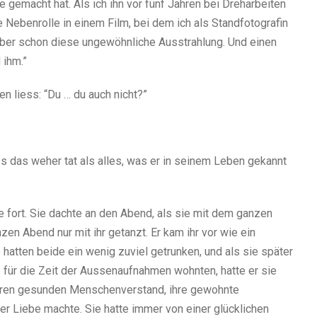
re gemacht hat. Als ich ihn vor fünf Jahren bei Dreharbeiten
ne Nebenrolle in einem Film, bei dem ich als Standfotografin
e aber schon diese ungewöhnliche Ausstrahlung. Und einen
 ihm.”
en liess: “Du … du auch nicht?”
ss das weher tat als alles, was er in seinem Leben gekannt
e fort. Sie dachte an den Abend, als sie mit dem ganzen
n Abend nur mit ihr getanzt. Er kam ihr vor wie ein
 hatten beide ein wenig zuviel getrunken, und als sie später
 für die Zeit der Aussenaufnahmen wohnten, hatte er sie
 Ihren gesunden Menschenverstand, ihre gewohnte
der Liebe machte. Sie hatte immer von einer glücklichen