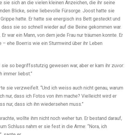
e sie sich an die vielen kleinen Anzeichen, die ihr seine
den Blicke, seine liebevolle Fürsorge. Joost hatte sie
 Grippe hatte. Er hatte sie energisch ins Bett gesteckt und
n, dass sie so schnell wieder auf die Beine gekommen war.
t. Er war ein Mann, von dem jede Frau nur träumen konnte. Er
e – ehe Boerris wie ein Sturmwind über ihr Leben
il sie so begriffsstutzig gewesen war, aber er kam ihr zuvor:
ch immer liebst.”
erte sie verzweifelt. “Und ich weiss auch nicht genau, warum
ich nur, dass ich Fotos von ihm mache? Vielleicht wird er
ss nur, dass ich ihn wiedersehen muss.”
rachte, wollte ihm nicht noch weher tun. Er bestand darauf,
um Schluss nahm er sie fest in die Arme: “Nora, ich
, sagte er.