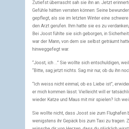
Zutiefst überrascht sah sie ihn an. Jetzt erinnert
Gefühle hätten verraten können: Seine bewundern
gepflegt, als sie im letzten Winter eine schwere
den Arzt gerufen. Ihm hatte sie es zu verdanke
Bei Joost fühlte sie sich geborgen, in Sicherhei
war der Mann, von dem sie selbst geträumt hatt
hinweggefegt war.
“Joost, ich …” Sie wollte sich entschuldigen, we
“Bitte, sag jetzt nichts. Sag mir nur, ob du ihn no
“Ich weiss nicht einmal, ob es Liebe ist”, erwid
er mich kommen lässt. Vielleicht will er tatsächl
wieder Katze und Maus mit mir spielen? Ich wei
Sie wollte nicht, dass Joost sie zum Flughafen b
wenigstens ihr Gepäck bis zum Taxi zu tragen. Z
wünsche dir von Herzen, dass du glücklich wirst”