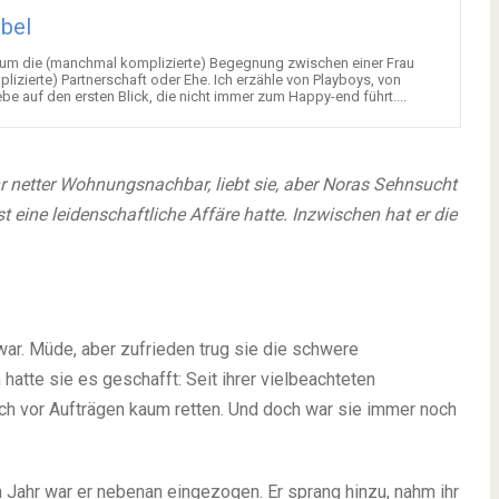
ebel
 um die (manchmal komplizierte) Begegnung zwischen einer Frau
zierte) Partnerschaft oder Ehe. Ich erzähle von Playboys, von
Liebe auf den ersten Blick, die nicht immer zum Happy-end führt....
ihr netter Wohnungsnachbar, liebt sie, aber Noras Sehnsucht
t eine leidenschaftliche Affäre hatte. Inzwischen hat er die
war. Müde, aber zufrieden trug sie die schwere
hatte sie es geschafft: Seit ihrer vielbeachteten
ich vor Aufträgen kaum retten. Und doch war sie immer noch
Jahr war er nebenan eingezogen. Er sprang hinzu, nahm ihr