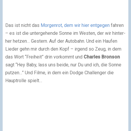
Das ist nicht das
Morgenrot, dem wir hier ent­ge­gen
fah­ren
– es ist die unter­ge­hende Sonne im Westen, der wir hin­ter­
her het­zen… Gestern. Auf der Autobahn. Und ein Haufen
Lieder gehn mir durch den Kopf – irgend so Zeug, in dem
das Wort “Freiheit” drin vor­kommt und
Charles Bronson
sagt “Hey Baby, lass uns beide, nur Du und ich, die Sonne
put­zen…” Und Filme, in dem ein Dodge Challenger die
Hauptrolle spielt…