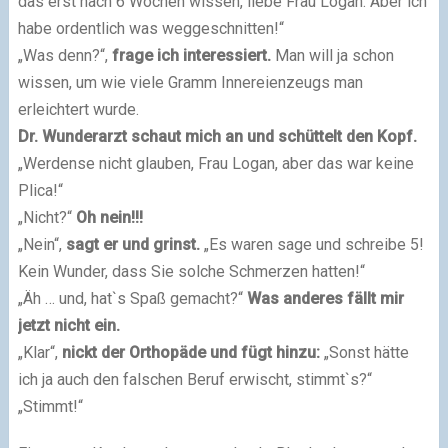
das erst nach 6 Wochen wissen, liebe Frau Logan. Aber ich
habe ordentlich was weggeschnitten!“
„Was denn?“,
frage ich interessiert.
Man will ja schon
wissen, um wie viele Gramm Innereienzeugs man
erleichtert wurde.
Dr. Wunderarzt schaut mich an und schüttelt den Kopf.
„Werdense nicht glauben, Frau Logan, aber das war keine
Plica!“
„Nicht?“
Oh nein!!!
„Nein“,
sagt er und grinst.
„Es waren sage und schreibe 5!
Kein Wunder, dass Sie solche Schmerzen hatten!“
„Äh … und, hat`s Spaß gemacht?“
Was anderes fällt mir
jetzt nicht ein.
„Klar“,
nickt der Orthopäde und fügt hinzu:
„Sonst hätte
ich ja auch den falschen Beruf erwischt, stimmt`s?“
„Stimmt!“