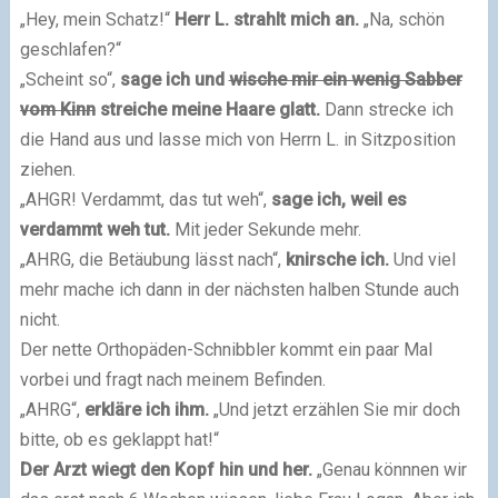
„Hey, mein Schatz!“
Herr L. strahlt mich an.
„Na, schön
geschlafen?“
„Scheint so“,
sage ich und
wische mir ein wenig Sabber
vom Kinn
streiche meine Haare glatt.
Dann strecke ich
die Hand aus und lasse mich von Herrn L. in Sitzposition
ziehen.
„AHGR! Verdammt, das tut weh“,
sage ich, weil es
verdammt weh tut.
Mit jeder Sekunde mehr.
„AHRG, die Betäubung lässt nach“,
knirsche ich.
Und viel
mehr mache ich dann in der nächsten halben Stunde auch
nicht.
Der nette Orthopäden-Schnibbler kommt ein paar Mal
vorbei und fragt nach meinem Befinden.
„AHRG“,
erkläre ich ihm.
„Und jetzt erzählen Sie mir doch
bitte, ob es geklappt hat!“
Der Arzt wiegt den Kopf hin und her.
„Genau könnnen wir