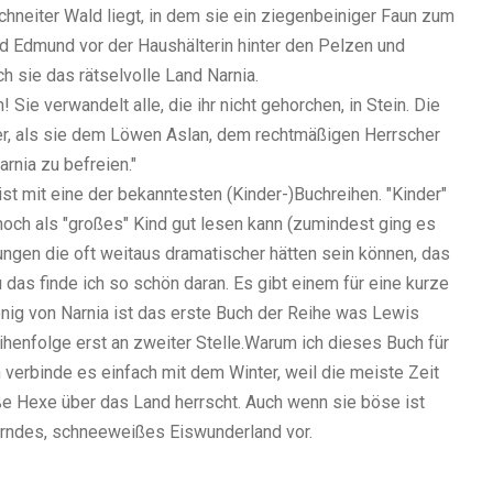
hneiter Wald liegt, in dem sie ein ziegenbeiniger Faun zum
nd Edmund vor der Haushälterin hinter den Pelzen und
 sie das rätselvolle Land Narnia.
 Sie verwandelt alle, die ihr nicht gehorchen, in Stein. Die
er, als sie dem Löwen Aslan, dem rechtmäßigen Herrscher
rnia zu befreien."
ist mit eine der bekanntesten (Kinder-)Buchreihen. "Kinder"
noch als "großes" Kind gut lesen kann (zumindest ging es
ungen die oft weitaus dramatischer hätten sein können, das
 das finde ich so schön daran. Es gibt einem für eine kurze
König von Narnia ist das erste Buch der Reihe was Lewis
ihenfolge erst an zweiter Stelle.Warum ich dieses Buch für
verbinde es einfach mit dem Winter, weil die meiste Zeit
iße Hexe über das Land herrscht. Auch wenn sie böse ist
berndes, schneeweißes Eiswunderland vor.