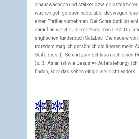
hinauswachsen und stärker
bzw.
selbstsicherer 
was ich geh gelesen habe, aber deswegen lese ic
einen
Thriller
vornehmen.
Der Schreibstil ist ei
darauf an welche Übersetzung man ließt. DIe äl
englischen
Kinderbuch Satzbau
Die neuere von W
trotzdem mag ich persönlich die älteren mehr. A
Seife biss ;)).
So und zum Schluss noch einen Pun
(z. B.: Aslan ist wie Jesus => Auferstehung). Ic
finden, aber das sehen einige vielleicht anders.