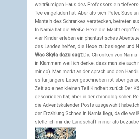
weiträumigen Haus des Professors ein tiefversc
Tee eingeladen hat. Aber als sich Peter, Suse u
Mänteln des Schrankes verstecken, betreten auch
In Narnia hat die Weiße Hexe die Macht ergriffen!
vier Kinder erleben ein phantastisches Abenteu
des Landes helfen, die Hexe zu besiegen und Na
Was Skyla dazu sagt:
Die Chroniken von Narnia 
in Klammern weil ich denke, dass man sie auch 
mir so). Man merkt an der sprach und den Handl
es für jüngere Leser geschrieben ist, aber genau
Zeit so einen kleinen Teil Kindheit zurück.Der 
geschrieben hat, aber in der chronologischen Re
die Adventskalender Posts ausgewählt habe:Ich 
der Erzählung Schnee in Narnia liegt, da die we
stelle ich mir die Landschaft immer als bezau