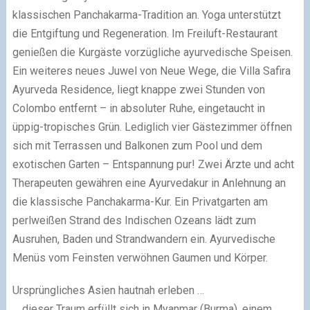
klassischen Panchakarma-Tradition an. Yoga unterstützt
die Entgiftung und Regeneration. Im Freiluft-Restaurant
genießen die Kurgäste vorzügliche ayurvedische Speisen.
Ein weiteres neues Juwel von Neue Wege, die Villa Safira
Ayurveda Residence, liegt knappe zwei Stunden von
Colombo entfernt – in absoluter Ruhe, eingetaucht in
üppig-tropisches Grün. Lediglich vier Gästezimmer öffnen
sich mit Terrassen und Balkonen zum Pool und dem
exotischen Garten – Entspannung pur! Zwei Ärzte und acht
Therapeuten gewähren eine Ayurvedakur in Anlehnung an
die klassische Panchakarma-Kur. Ein Privatgarten am
perlweißen Strand des Indischen Ozeans lädt zum
Ausruhen, Baden und Strandwandern ein. Ayurvedische
Menüs vom Feinsten verwöhnen Gaumen und Körper.
Ursprüngliches Asien hautnah erleben …
… dieser Traum erfüllt sich in Myanmar (Burma), einem