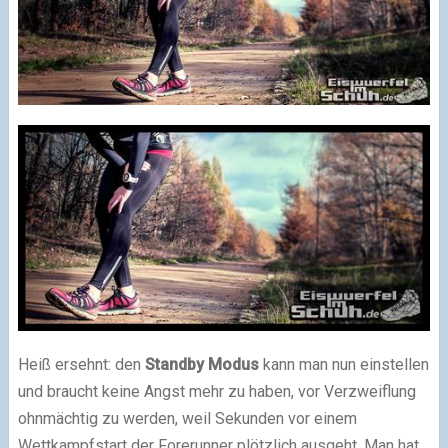
Heiß ersehnt: den
Standby Modus
kann man nun einstellen
und braucht keine Angst mehr zu haben, vor Verzweiflung
ohnmächtig zu werden, weil Sekunden vor einem
Wettkampfstart der Forerunner plötzlich ausgeht. Man hat