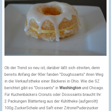
Ob der Trend so neu ist, darüber läßt sich streiten, denn
bereits Anfang der 90er fanden
"Doughssants" ihren Weg
in die Verkaufstheke einer Bäckerei in Ohio. Wie die SZ
berichtet gibt es "Doissants" in
Washington
und Chicago.
Für Kuchenbäckers Cronuts oder Doisssants braucht Ihr:
2 Packungen Blätterteig aus der Kühltheke (aufgerollt)
100g Zucker
Schale und Saft einer Zitrone
Puderzucker