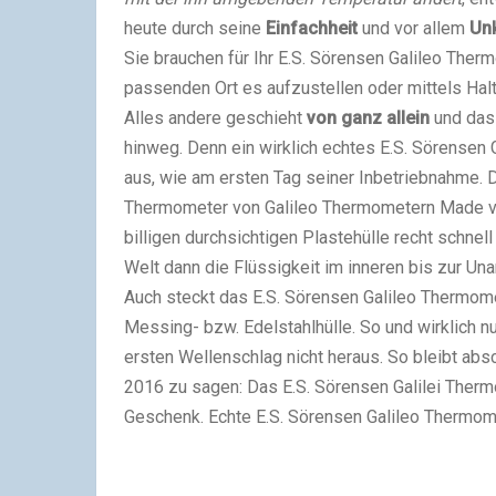
heute durch seine
Einfachheit
und vor allem
Unk
Sie brauchen für Ihr E.S. Sörensen Galileo Thermo
passenden Ort es aufzustellen oder mittels Hal
Alles andere geschieht
von ganz allein
und das 
hinweg. Denn ein wirklich echtes E.S. Sörensen
aus, wie am ersten Tag seiner Inbetriebnahme. 
Thermometer von Galileo Thermometern Made vo
billigen durchsichtigen Plastehülle recht schnell
Welt dann die Flüssigkeit im inneren bis zur Una
Auch steckt das E.S. Sörensen Galileo Thermome
Messing- bzw. Edelstahlhülle. So und wirklich n
ersten Wellenschlag nicht heraus. So bleibt ab
2016 zu sagen: Das E.S. Sörensen Galilei Therm
Geschenk. Echte E.S. Sörensen Galileo Thermome