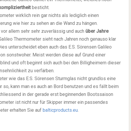
ompliziertheit
besticht.
meter wirklich rein gar nichts als lediglich einen
terung wie hier zu sehen an die Wand zu hängen.
vor allem sehr sehr zuverlässig und auch
über Jahre
 Galileo Thermometer sieht nach Jahren noch genauso klar
Dies unterscheidet eben auch das E.S. Sörensen Galileo
n sonstwoher. Meist werden diese auf Grund einer
 blind und oft beginnt sich auch bei den Billigheimern dieser
nsehnlichkeit zu verfärben.
ter wie das E.S. Sörensen Sturmglas nicht grundlos eine
ur so, kann man es auch an Bord benutzen und es fällt beim
schliessend in der gerade erst beginnenden Bootssaison
ometer ist nicht nur für Skipper immer ein passendes
ter erhalten Sie auf
balticproducts.eu
.