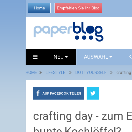
Home
Empfehlen Sie Ihr Blog
NEU
AUSWAHL
K
HOME
LIFESTYLE
DO IT YOURSELF
crafting
AUF FACEBOOK TEILEN
crafting day - zum 
bunte Kochlöffel?