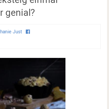
r genial?
hanie Just