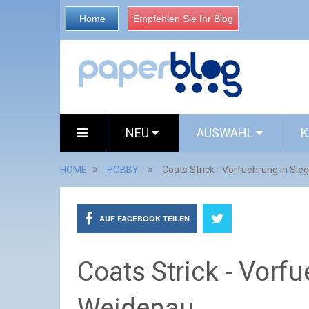
Home
Empfehlen Sie Ihr Blog
NEU
AUSWAHL
K
HOME
HOBBY
Coats Strick - Vorfuehrung in Si
AUF FACEBOOK TEILEN
Coats Strick - Vorf
Weidenau